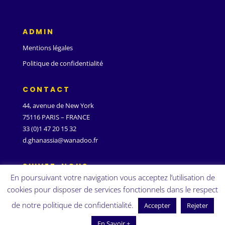
ADMIN
Mentions légales
Politique de confidentialité
CONTACT
44, avenue de New York
75116 PARIS – FRANCE
33 (0)1 47 20 15 32
d.ghanassia@wanadoo.fr
SUIVEZ-NOUS
En poursuivant votre navigation vous acceptez l’utilisation de
cookies pour disposer de services fonctionnels dans le respect
de notre politique de confidentialité.
Accepter
Rejeter
En Savoir +