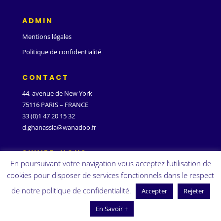
ADMIN
Mentions légales
Politique de confidentialité
CONTACT
44, avenue de New York
75116 PARIS – FRANCE
33 (0)1 47 20 15 32
d.ghanassia@wanadoo.fr
SUIVEZ-NOUS
En poursuivant votre navigation vous acceptez l’utilisation de
cookies pour disposer de services fonctionnels dans le respect
de notre politique de confidentialité.
Accepter
Rejeter
En Savoir +