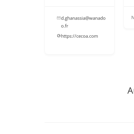
N
d.ghanassia@wanado
o.fr
https://cecoa.com
A