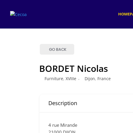
HOMEP
GO BACK
BORDET Nicolas
Furniture
,
XVIIIe
Dijon
,
France
Description
4 rue Mirande
21000 DIJON