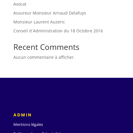
Avocat
Assureur Monsieur Arnaud Delafuys
Monsieur Laurent Auzeric
Conseil d´Administration du 18 Octobre 2016
Recent Comments
Aucun commentaire à afficher.
ADMIN
Mentions légales